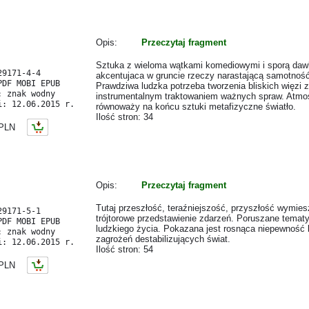
Opis:
Przeczytaj fragment
Sztuka z wieloma wątkami komediowymi i sporą daw
29171-4-4
akcentujaca w gruncie rzeczy narastającą samotnoś
PDF MOBI EPUB
Prawdziwa ludzka potrzeba tworzenia bliskich więzi z
: znak wodny
instrumentalnym traktowaniem ważnych spraw. Atmo
i: 12.06.2015 r.
równoważy na końcu sztuki metafizyczne światło.
Ilość stron: 34
LN
Opis:
Przeczytaj fragment
Tutaj przeszłość, teraźniejszość, przyszłość wymie
29171-5-1
trójtorowe przedstawienie zdarzeń. Poruszane tematy
PDF MOBI EPUB
ludzkiego życia. Pokazana jest rosnąca niepewność 
: znak wodny
zagrożeń destabilizujących świat.
i: 12.06.2015 r.
Ilość stron: 54
LN