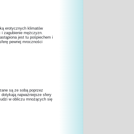
ką erotycznych klimatów
ć i zagubienie mężczyzn.
astąpiona jest tu pośpiechem i
sferę pewnej mroczności
szane są ze sobą poprzez
 dotykają najważniejsze sfery
ludzi w obliczu mnożących się