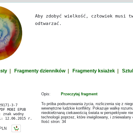
Aby zdobyć wielkość, człowiek musi t
odtwarzać.
ksty
|
Fragmenty dzienników
|
Fragmenty ksiażek
|
Sztuk
Opis:
Przeczytaj fragment
To próba podsumowania życia, rozliczenia się z niego
29171-3-7
wewnętrzne ludzkie konflikty. Pokazuje walkę rozumu
PDF MOBI EPUB
nieokiełznaną ciekawością świata w perspektywie ni
: znak wodny
technologii poprzez, które inwigilowany, i zniewalany 
i: 12.06.2015 r.
Ilość stron: 34
LN