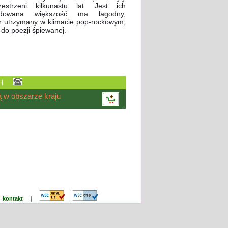
estrzeni kilkunastu lat. Jest ich
cydowana większość ma łagodny,
r utrzymany w klimacie pop-rockowym,
o do poezji śpiewanej.
 24H
w obszarze kraju
|
kontakt
|