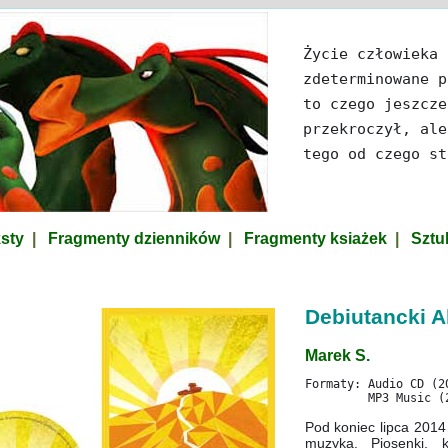
Życie człowieka 
zdeterminowane p
to czego jeszcze
przekroczył, ale
tego od czego st
ksty
|
Fragmenty dzienników
|
Fragmenty ksiażek
|
Sztuk
Debiutancki A
Marek S.
Formaty: Audio CD 
MP3 Music (201
Pod koniec lipca 2014
muzyką. Piosenki, 