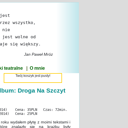
jest
rzez wszystko,
 nie
 jest wolne od
aje się większy.
Jan Paweł Mróz
i teatralne
|
O mnie
Twój koszyk jest pusty!
lbum: Droga Na Szczyt
(2014) Cena: 35PLN Czas: 72min.
4) Cena: 25PLN
 roku wydałem płytę z moimi tekstami i
które znalazły się na krążku były