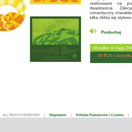
realizowane na prz
dwadzieścia. Zde
romantyczny charakte
kilka zbliża się stylow
Posłuchaj
Wysyłka: w ciągu
35 PLN z wysyłką 
| ALL RIGHTS RESERVED |
Regulamin
|
Polityka Prywatności i Cookies