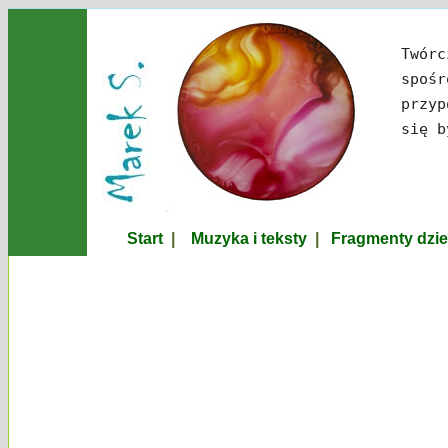
Twórc
spośr
przyp
się b
Start
|
Muzyka i teksty
|
Fragmenty dzi